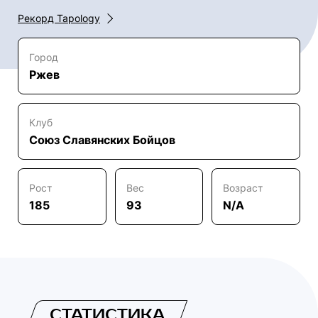
Рекорд Tapology
Город
Ржев
Клуб
Союз Славянских Бойцов
Рост
Вес
Возраст
185
93
N/A
СТАТИСТИКА