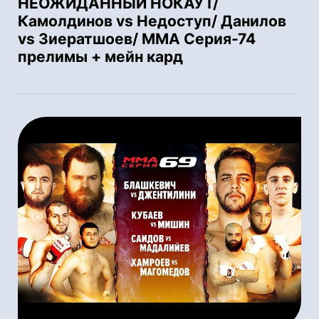
НЕОЖИДАННЫЙ НОКАУТ/
Камолдинов vs Недоступ/ Данилов
vs Зиератшоев/ ММА Серия-74
прелимы + мейн кард