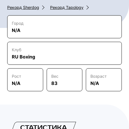
Рекорд Sherdog
Рекорд Tapology
Город
N/A
Клуб
RU Boxing
Рост
Вес
Возраст
N/A
83
N/A
СТАТИСТИКА