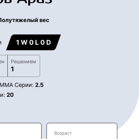
Полутяжелый вес
1 W 0 L 0 D
и
ен
Решением
1
в ММА Серии:
2.5
ии:
20
Возраст