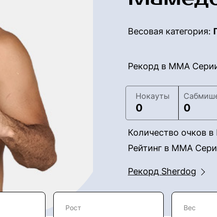
Весовая категория:
Рекорд в ММА Сери
Нокауты
Сабмиш
0
0
Количество очков 
Рейтинг в ММА Сер
Рекорд Sherdog
Рост
Вес