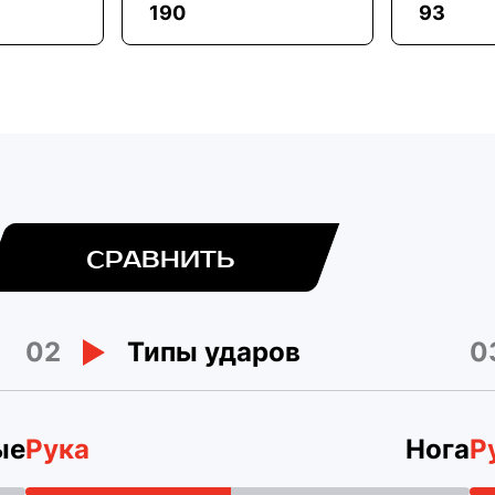
190
93
СРАВНИТЬ
02
0
Типы ударов
ые
Рука
Нога
Р