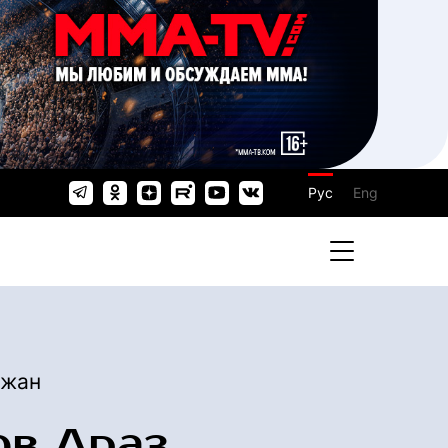
Рус
Eng
джан
в Араз