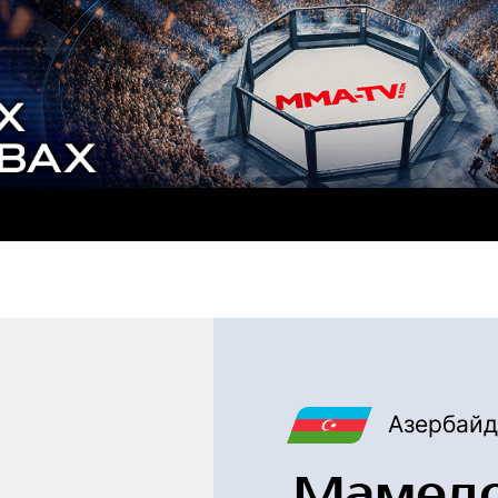
Азербай
Мамедо