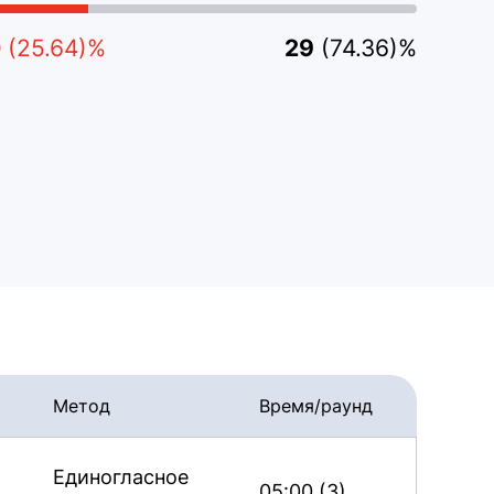
0
(25.64)%
29
(74.36)%
Метод
Время/раунд
Единогласное
05:00 (3)