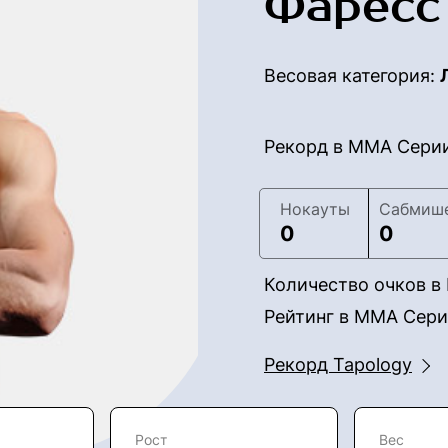
Фаресс
Весовая категория:
Рекорд в ММА Сери
Нокауты
Сабмиш
0
0
Количество очков 
Рейтинг в ММА Сер
Рекорд Tapology
Рост
Вес