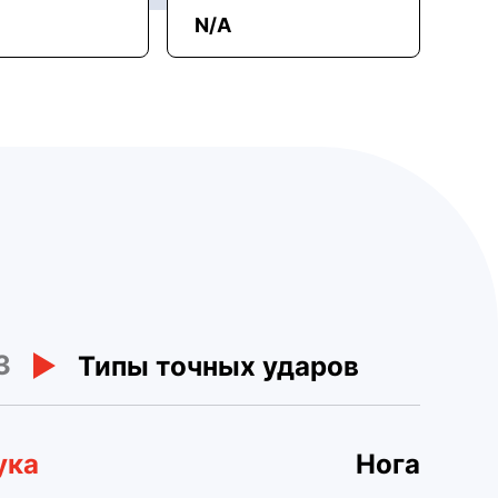
N/A
3
Типы точных ударов
ука
Нога