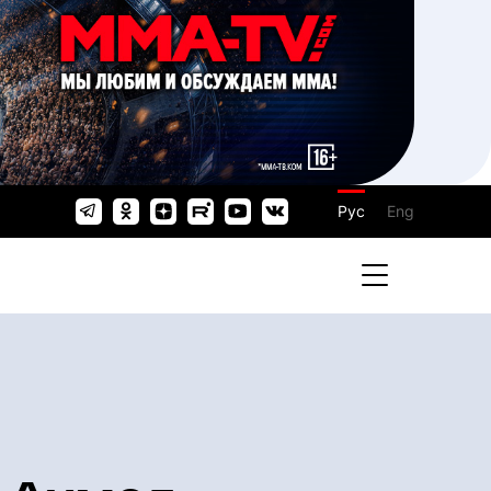
Рус
Eng