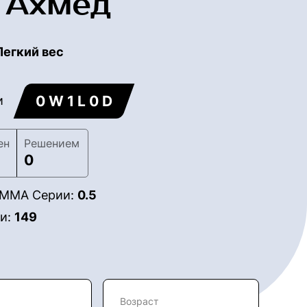
 Ахмед
Легкий вес
0 W 1 L 0 D
и
ен
Решением
0
в ММА Серии:
0.5
ии:
149
Возраст