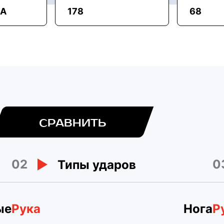
MA
178
68
СРАВНИТЬ
02
0
Типы ударов
ые
Рука
Нога
Р