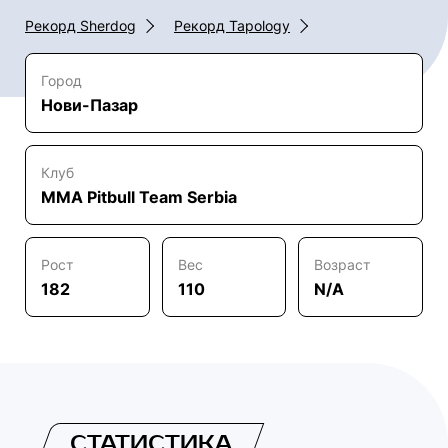
Рекорд Sherdog
Рекорд Tapology
Город
Нови-Пазар
Клуб
MMA Pitbull Team Serbia
Рост
Вес
Возраст
182
110
N/A
СТАТИСТИКА