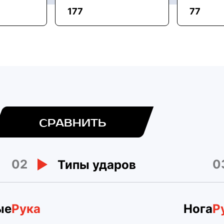
177
77
СРАВНИТЬ
02
0
Типы ударов
ые
Рука
Нога
Р