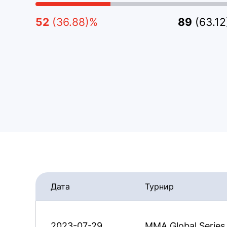
52
(36.88)%
89
(63.1
Дата
Турнир
2023-07-29
MMA Global Series