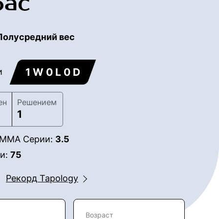
бас
Полусредний вес
1 W 0 L 0 D
и
ен
Решением
1
в ММА Серии:
3.5
ии:
75
Рекорд Tapology
Возраст