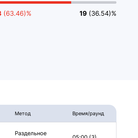
3
(63.46)%
19
(36.54)%
Метод
Время/раунд
Раздельное
05:00 (3)