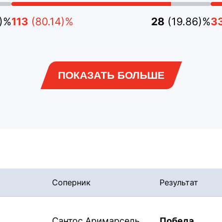
2)%
113
(80.14)%
28
(19.86)%
3
ПОКАЗАТЬ БОЛЬШЕ
Соперник
Результат
Сантос Аримарсель
Победа