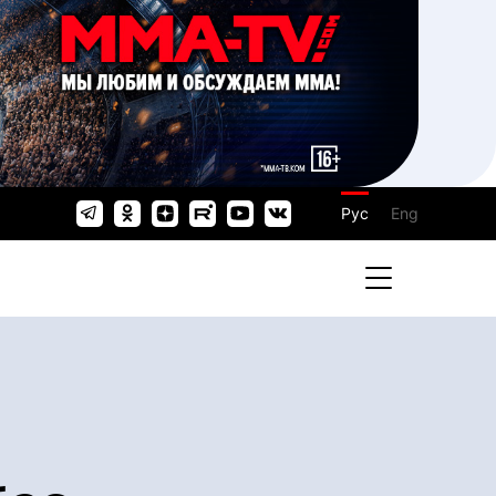
Рус
Eng