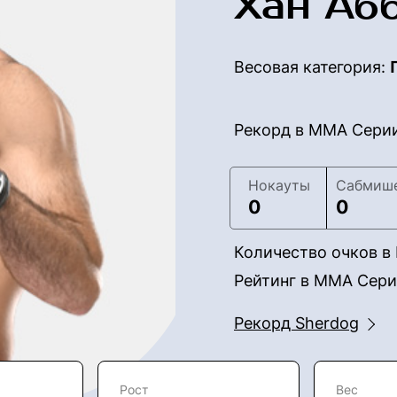
Хан Аб
Весовая категория:
Рекорд в ММА Сери
Нокауты
Сабмиш
0
0
Количество очков 
Рейтинг в ММА Сер
Рекорд Sherdog
Рост
Вес