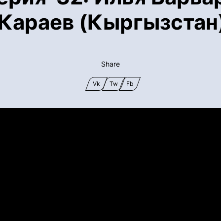
Караев (Кыргызстан)
Share
Vk
Tw
Fb