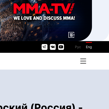
Рус
Eng
ский (Россия) -