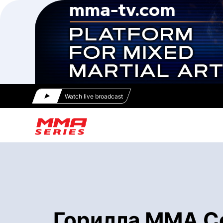
Watch live broadcast
Горилла ММА Се