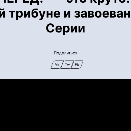
ой трибуне и завоева
Серии
Поделиться
Vk
Tw
Fb