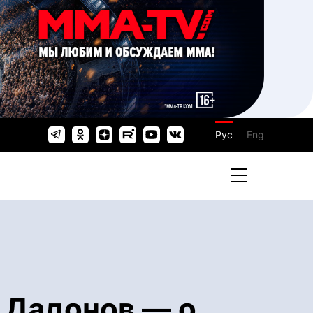
Рус
Eng
 Дадонов — о