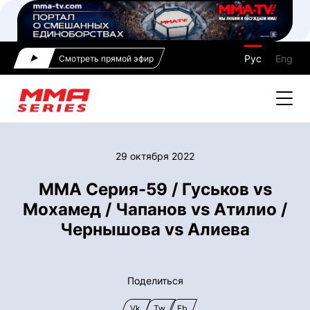
Рус
Eng
Смотреть прямой эфир
29 октября 2022
ММА Серия-59 / Гуськов vs
Мохамед / Чапанов vs Атилио /
Чернышова vs Алиева
Поделиться
Vk
Tw
Fb