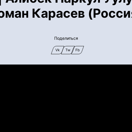
оман Карасев (Росси
Поделиться
Vk
Tw
Fb