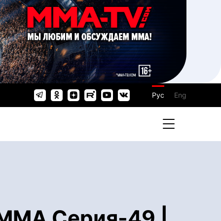
Рус
Eng
ММА Серия-49 |