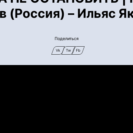
 (Россия) – Ильяс Я
Поделиться
Vk
Tw
Fb