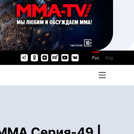
Рус
Eng
ММА Серия-49 |