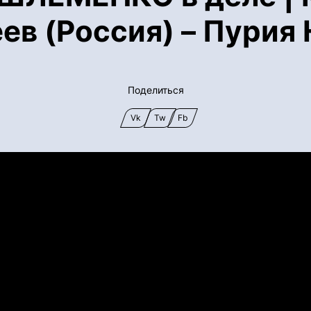
ев (Россия) – Пурия 
Поделиться
Vk
Tw
Fb