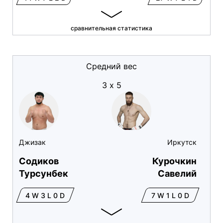
сравнительная статистика
Средний вес
3 х 5
Джизак
Иркутск
Содиков
Курочкин
Турсунбек
Савелий
4 W 3 L 0 D
7 W 1 L 0 D