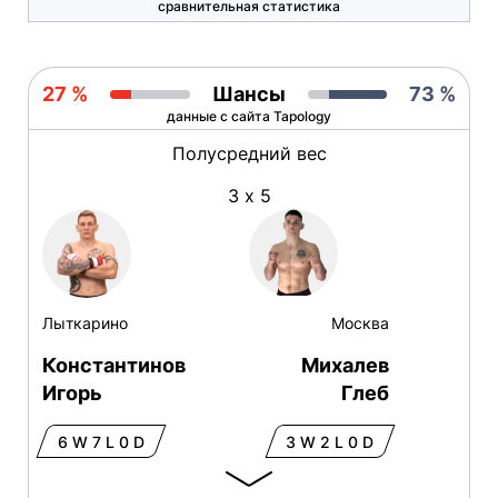
сравнительная статистика
27 %
Шансы
73 %
данные с сайта Tapology
Полусредний вес
3 х 5
Лыткарино
Москва
Константинов
Михалев
Игорь
Глеб
6 W 7 L 0 D
3 W 2 L 0 D