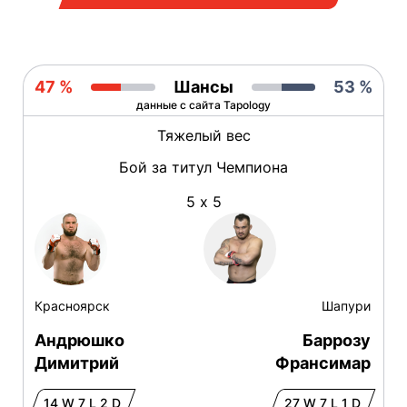
47 %
Шансы
53 %
данные с сайта Tapology
Тяжелый вес
Бой за титул Чемпиона
5 х 5
Красноярск
Шапури
Андрюшко
Баррозу
Димитрий
Франсимар
14 W 7 L 2 D
27 W 7 L 1 D