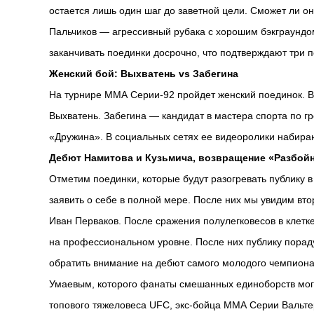
остается лишь один шаг до заветной цели. Сможет ли он
Пальчиков — агрессивный рубака с хорошим бэкграундом
заканчивать поединки досрочно, что подтверждают три 
Женский бой: Выхватень vs Забегина
На турнире ММА Серии-92 пройдет женский поединок. 
Выхватень. Забегина — кандидат в мастера спорта по 
«Дружина». В социальных сетях ее видеоролики набира
Дебют Намитова и Кузьмича, возвращение «Разбой
Отметим поединки, которые будут разогревать публику 
заявить о себе в полной мере. После них мы увидим вт
Иван Перваков. После сражения полулегковесов в клет
на профессиональном уровне. После них публику порад
обратить внимание на дебют самого молодого чемпиона
Умаевым, которого фанаты смешанных единоборств могут
топового тяжеловеса UFC, экс-бойца ММА Серии Вальте