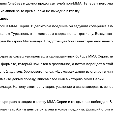
иял Эльбаев и других представителей поп-ММА. Теперь у него хва
чемпион за то время, пока не выходил в клетку.
сынов
ой в ММА Серии. В дебютном поединке он задушил соперника в пе
лтаном Турсыновым — мастером спорта по панкратиону. Бексултан т
грал Дмитрию Михайлиди. Предстоящий бой станет для него шансо
дин из самых узнаваемых и харизматичных бойцов ММА Серии, вернё
ормате, который начнется в грэпплинге, а потом перейдет в стойк
 обладатель бронзового пояса. «Шоколад» давно выступает в лиге и
сименто добыл победу, вписав своё имя в историю ММА Серии.
релище. На кону стоит репутация, уважение и шанс завершить веч
етыре раза выходил в клетку ММА Серии и каждый раз побеждал. В
ная «заруба» в центре октагона в конце поединка. Дмитрий стоит 