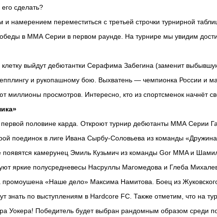
 его сделать?
 и намерением переместиться с третьей строчки турнирной табли
победы в ММА Серии в первом раунде. На турнире мы увидим дости
В клетку выйдут дебютантки Серафима Забегина (заменит выбывшу
грепплингу и рукопашному бою. Выхватень — чемпионка России и м
ют миллионы просмотров. Интересно, кто из спортсменок начнёт с
ника»
в первой половине карда. Откроют турнир дебютанты ММА Серии Га
орой поединок в лиге Ивана Сырбу-Соловьева из команды «Дружин
ке появятся камерунец Эмиль Кузьмич из команды Gor MMA и Шамил
уют яркие полусредневесы Насруллы Магомедова и Глеба Михалева
 промоушена «Наше дело» Максима Намитова. Боец из Жуковского
 знать по выступлениям в Hardcore FC. Также отметим, что на ту
ра Уокера! Победитель будет выбран рандомным образом среди по