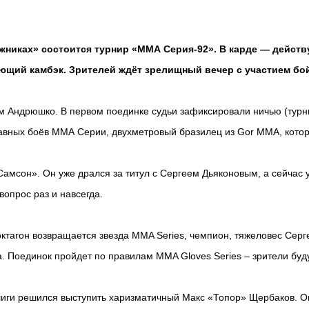
жниках» состоится турнир «ММА Серия-92». В карде — дейст
щий камбэк. Зрителей ждёт зрелищный вечер с участием бойц
 Андрюшко. В первом поединке судьи зафиксировали ничью (турнир
лавных боёв ММА Серии, двухметровый бразилец из Gor MMA, котор
амсон». Он уже дрался за титул с Сергеем Дьяконовым, а сейчас 
вопрос раз и навсегда.
ктагон возвращается звезда MMA Series, чемпион, тяжеловес Серге
а. Поединок пройдет по правилам MMA Gloves Series – зрители буду
лиги решился выступить харизматичный Макс «Топор» Щербаков. Он