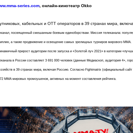
ww.mma-series.com
, онлайн-кинотеатр
Okko
тниковых, кабельных и ОТТ операторов в 39 странах мира, включ
еканал, посвященный смешанным боевым единоборствам. Миссия телеканала: популяр
иплин, а также продвижение и освещение самых зрелищных турниров мирового MMA.
инамичный прирост аудитории после запуска и «Золотой луч 2021» в категории «лучши
еканала в России составляет 3 691 000 человек (данные Медиаскоп, аудитория 4+, гор
зяйств в 39 странах мира, включая Россию. Согласно Fightmatrix (официальный сайт 
372 ММА мировых промоушенов, активных на момент составления рейтинга.