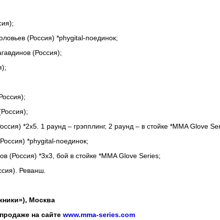
ия);
ловьев (Россия) *phygital-поединок;
гавдинов (Россия);
);
Россия);
Россия);
сия) *2x5. 1 раунд – грэпплинг, 2 раунд – в стойке *MMA Glove Ser
Россия) *phygital-поединок;
 (Россия) *3х3, бой в стойке *MMA Glove Series;
ссия). Реванш.
ники»), Москва
в продаже на сайте
www.mma-series.com