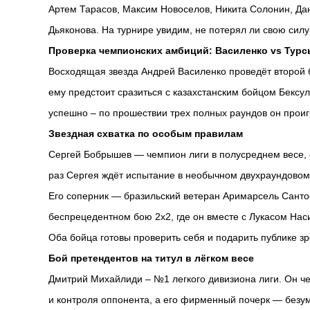
Артем Тарасов, Максим Новоселов, Никита Солонин, Дан
Дьяконова. На турнире увидим, не потерял ли свою силу 
Проверка чемпионских амбиций: Василенко vs Тур
Восходящая звезда Андрей Василенко проведёт второй б
ему предстоит сразиться с казахстанским бойцом Бексу
успешно – по прошествии трех полных раундов он прои
Звездная схватка по особым правилам
Сергей Бобрышев — чемпион лиги в полусреднем весе, о
раз Сергея ждёт испытание в необычном двухраундовом ф
Его соперник — бразильский ветеран Аримарсель Сантос,
беспрецедентном бою 2х2, где он вместе с Лукасом На
Оба бойца готовы проверить себя и подарить публике з
Бой претендентов на титул в лёгком весе
Дмитрий Михайлиди – №1 легкого дивизиона лиги. Он ч
и контроля оппонента, а его фирменный почерк — безум