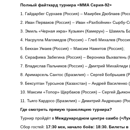
Полный файткард турнира «ММА Серия-92»
1. Гайдарбег Сурхаев (Россия) – Маирбек Дзоблаев (Росс
2. Иван Перваков (Россия) – Иван «Рахбойник» Сырбу-Со
3. Эмиль «Черная икра» Кузьмич (Камерун) – Шамиль Ба
4. Насрулла Магомедов (Россия) – Глеб Михалев (Россия
5. Бекхан Умаев (Россия) – Максим Намитов (Россия);
6. Серафима Забегина (Россия) – Вероника Выхватень (
7. Владислав Пальчиков (Россия) – Дмитрий Михайлиди (
8. Аримарсель Сантос (Бразилия) – Сергей Бобрышев (Рос
9. Бексултан Турсынов (Казахстан) – Андрей Василенко (
10. Максим «Топор» Щербаков (Россия) – Сергей Дьяконов
11. Тьяго Кардосо (Бразилия) – Димитрий Андрюшко (Ро
Где смотреть прямую трансляцию турнира?
Турнир пройдёт в
Международном центре самбо («Луж
Сбор гостей:
17:30 мск, начало боёв: 18:30. Билеты 