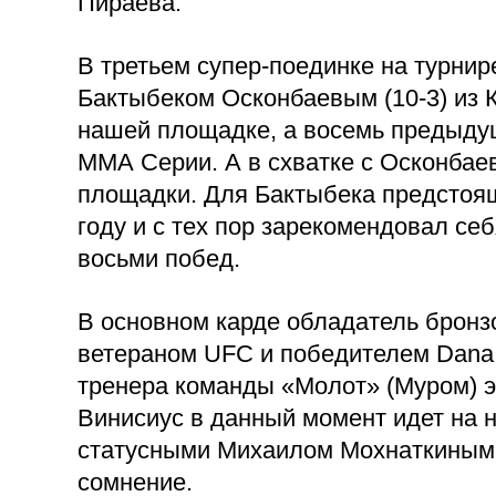
Пираева.
В третьем супер-поединке на турни
Бактыбеком Осконбаевым (10-3) из К
нашей площадке, а восемь предыду
ММА Серии. А в схватке с Осконбае
площадки. Для Бактыбека предстоящ
году и с тех пор зарекомендовал се
восьми побед.
В основном карде обладатель бронз
ветераном UFC и победителем Dana W
тренера команды «Молот» (Муром) э
Винисиус в данный момент идет на н
статусными Михаилом Мохнаткиным и
сомнение.