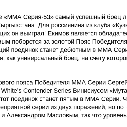
ре «ММА Серия-53» самый успешный боец лиг
ыргызстана. Для россиянина из клуба «Куз
щих он выиграл! Екимов является обладат
вым поборется за золотой Пояс Победителя
ий поединок станет дебютным в ММА Серии
бя, как универсальный боец, на счету котор
ового пояса Победителя ММА Серии Сергей 
hite’s Contender Series Винисиусом «Мута
тот поединок станет пятым в ММА Серии. 
еприятной серии из двух поражений, но пот
 Александром Масловым, так что уровень 