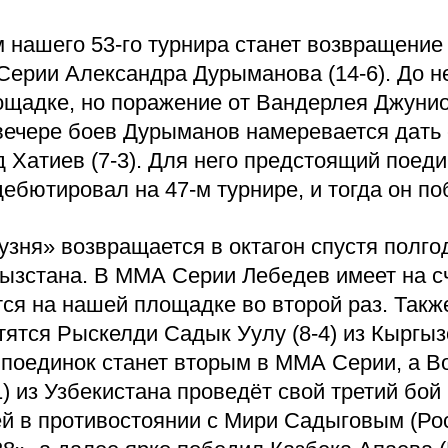
нашего 53-го турнира станет возвращение
Серии Александра Дурыманова (14-6). До 
ощадке, но поражение от Вандерлея Джунио
ечере боев Дурыманов намеревается дать 
 Хатиев (7-3). Для него предстоящий поед
бютировал на 47-м турнире, и тогда он по
узня» возвращается в октагон спустя полгод
гызстана. В ММА Серии Лебедев имеет на сч
тся на нашей площадке во второй раз. Такж
тятся Рыскелди Садык Уулу (8-4) из Кыргыз
поединок станет вторым в ММА Серии, а Во
) из Узбекистана проведёт свой третий бой
й в противостоянии с Мири Садыговым (Ро