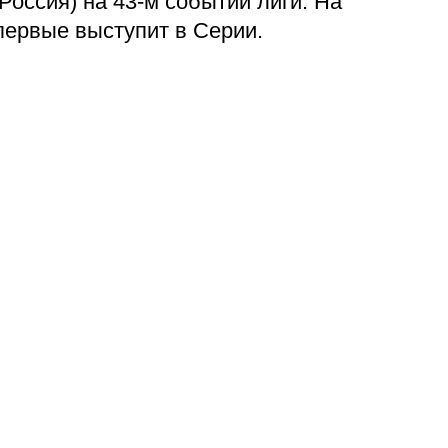
оссия) на 43-м событии лиги. На
впервые выступит в Серии.