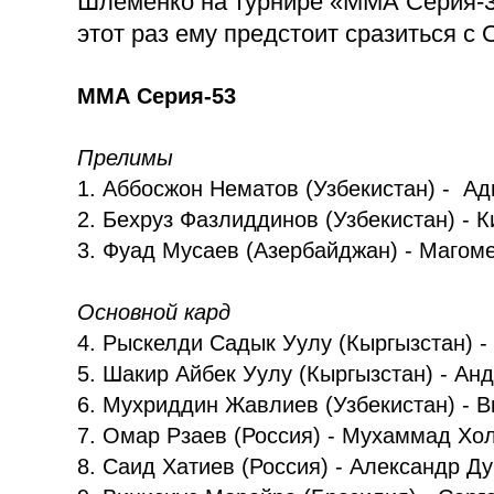
Шлеменко на турнире «ММА Серия-38
этот раз ему предстоит сразиться с
ММА Серия-53
Прелимы
1. Аббосжон Нематов (Узбекистан) - А
2. Бехруз Фазлиддинов (Узбекистан) - 
3.
Фуад Мусаев (Азербайджан
) - Магом
Основной кард
4. Рыскелди Садык Уулу (Кыргызстан) -
5. Шакир Айбек Уулу (Кыргызстан) - Ан
6. Мухриддин Жавлиев (Узбекистан) - В
7.
Омар Рзаев (Россия) - Мухаммад Хол
8. Саид Хатиев (Россия) - Александр Д