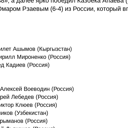
», а далее ярко победил Казбека Апаева (Р
 Омаром Рзаевым (6-4) из России, который 
дилет Ашымов (Кыргызстан)
Кирилл Мироненко (Россия)
ед Кадиев (Россия)
 Алексей Воеводин (Россия)
дрей Лебедев (Россия)
иктор Клюев (Россия)
иков (Узбекистан)
урыманов (Россия)