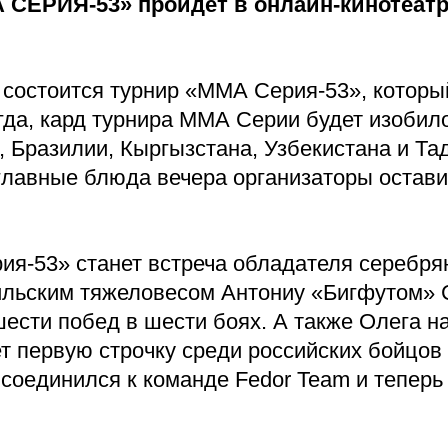
 СЕРИЯ-53» пройдет в онлайн-кинотеатр
е состоится турнир «ММА Серия-53», которы
егда, кард турнира ММА Серии будет изоби
, Бразилии, Кыргызстана, Узбекистана и Та
 главные блюда вечера организаторы остав
ия-53» станет встреча обладателя серебр
зильским тяжеловесом Антониу «Бигфутом» С
шести побед в шести боях. А также Олега
 первую строчку среди российских бойцов 
рисоединился к команде Fedor Team и теперь