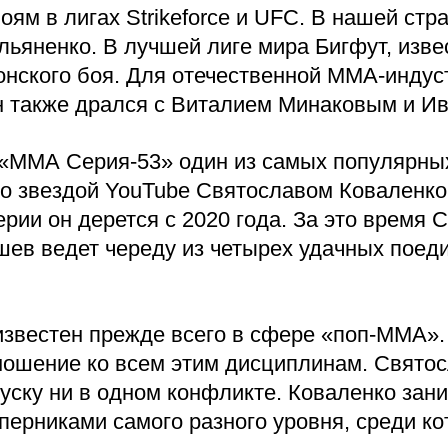
ям в лигах Strikeforce и UFC. В нашей стр
льяненко. В лучшей лиге мира Бигфут, из
онского боя. Для отечественной ММА-индус
он также дрался с Виталием Минаковым и 
 «ММА Серия-53» один из самых популярны
со звездой YouTube Святославом Коваленко
ии он дерется с 2020 года. За это время С
ев ведет череду из четырех удачных поеди
известен прежде всего в сфере «поп-ММА».
ношение ко всем этим дисциплинам. Святос
пуску ни в одном конфликте. Коваленко зан
оперниками самого разного уровня, среди 