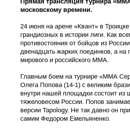
Прямая трансляция турнира «ММА
московскому времени.
24 июня на арене «Квант» в Троицк
грандиозных в истории лиги. Как вс
противостояния от бойцов из России
двенадцать жарких поединков, а на
мирового и российского ММА.
Главным боем на турнире «ММА Сер
Олега Попова (14-1) с великим бра
внутри нашей площадки состоит из 
тяжеловесом России. Попов занимает
версии Tapology. Не так давно он п
самим Федором Емельяненко.