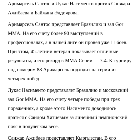
Аримарсель Сантос и Лукас Насименто против
Санжара
Ажибаева и Байжана Элдиярова.
Аримарсель Сантос представляет Бразилию и зал Gor
MMA. На его счету более 90 выступлений в
профессионалах, а в нашей лиге он провел уже 11 боев.
При этом, 45-летний ветеран показывает отличные
результаты, и его рекорд в ММА Серии — 7-4. К турниру
под номером 88 Аримарсель подходит на серии из
четырех побед.
Лукас Насименто представляет Бразилию и московский
зал Gor MMA. На его счету четыре победы при трех
поражениях, а кроме этого Насименто доводилось
драться с Саидом Хатиевым за линейный чемпионский
пояс в полулегком весе.
Санжар Ажибаев представляет Кыргызстан. В его