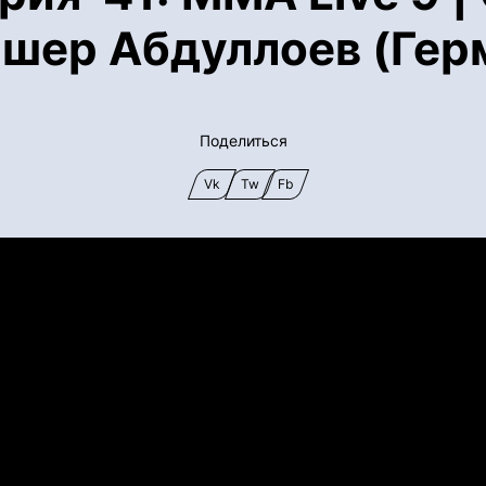
ишер Абдуллоев (Герм
Поделиться
Vk
Tw
Fb