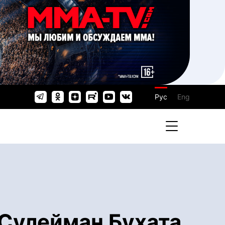
Рус
Eng
 Сулейман Бухата