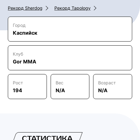
Рекорд Sherdog
Рекорд Tapology
Город
Каспийск
Клуб
Gor MMA
Рост
Вес
Возраст
194
N/A
N/A
СТАТИСТИКА