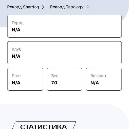
Рекорд Sherdog
Рекорд Tapology
Город
N/A
Клуб
N/A
Рост
Вес
Возраст
N/A
70
N/A
СТАТИСТИКА