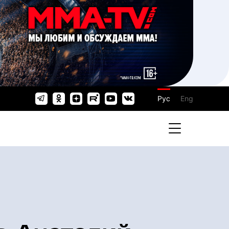
Рус
Eng