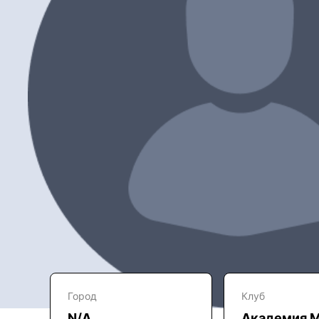
Город
Клуб
N/A
Академия 