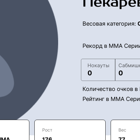
Пекаре
Весовая категория:
Рекорд в ММА Сери
Нокауты
Сабмиш
0
0
Количество очков 
Рейтинг в ММА Сер
Рост
Вес
ММА
176
77