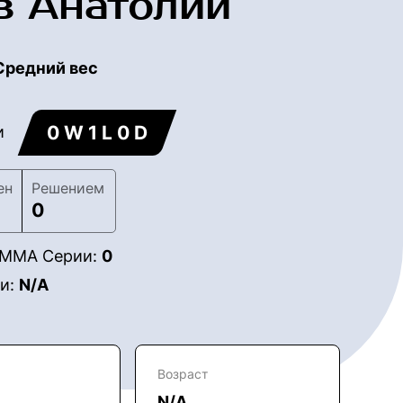
в Анатолий
Средний вес
0 W 1 L 0 D
и
ен
Решением
0
в ММА Серии:
0
ии:
N/A
Возраст
N/A