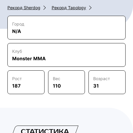
Рекорд Sherdog
Рекорд Tapology
Город
N/A
Клуб
Monster MMA
Рост
Вес
Возраст
187
110
31
СТАТИСТИКА