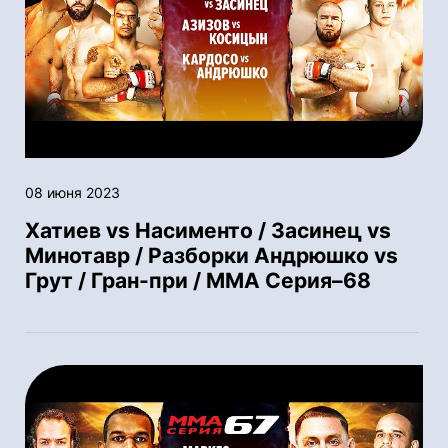
08 июня 2023
Хатиев vs Насименто / Засинец vs
Минотавр / Разборки Андрюшко vs
Грут / Гран-при / ММА Серия–68