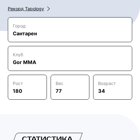
Рекорд Tapology
Город
Сантарен
Клуб
Gor MMA
Рост
Вес
Возраст
180
77
34
СТАТИСТИКА