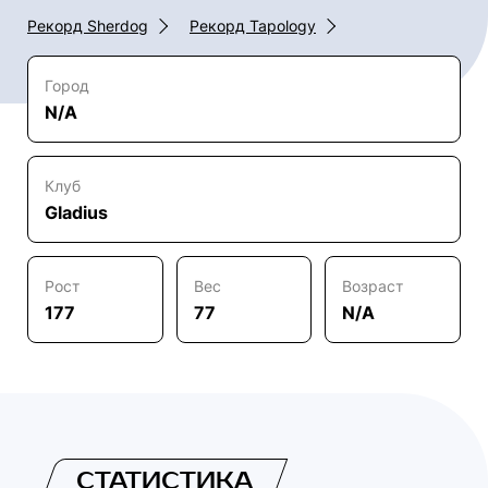
Рекорд Sherdog
Рекорд Tapology
Город
N/A
Клуб
Gladius
Рост
Вес
Возраст
177
77
N/A
СТАТИСТИКА