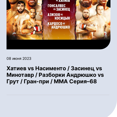
08 июня 2023
Хатиев vs Насименто / Засинец vs
Минотавр / Разборки Андрюшко vs
Грут / Гран-при / ММА Серия–68