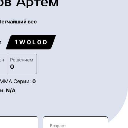
ов Артем
Легчайший вес
1 W 0 L 0 D
и
ен
Решением
0
в ММА Серии:
0
ии:
N/A
Возраст