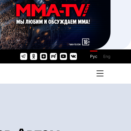
Рус
Eng