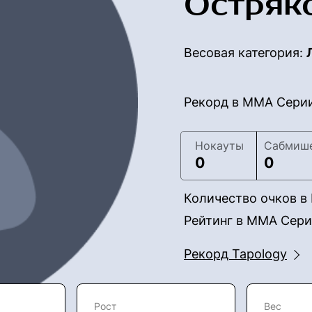
Остряк
Весовая категория:
Рекорд в ММА Сери
Нокауты
Сабмиш
0
0
Количество очков 
Рейтинг в ММА Сер
Рекорд Tapology
Рост
Вес