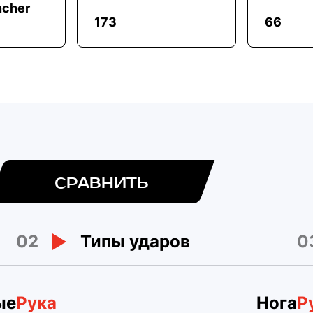
cher
173
66
СРАВНИТЬ
02
0
Типы ударов
ые
Рука
Нога
Р