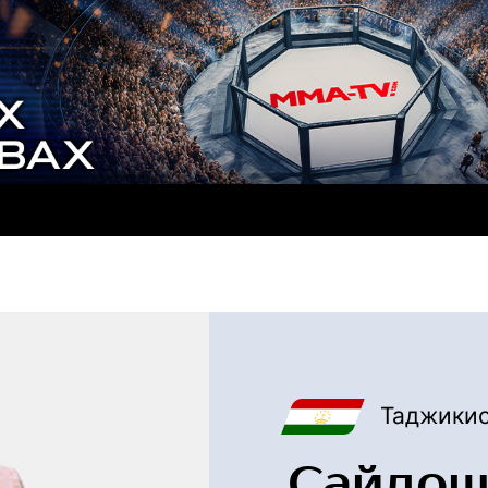
Таджикис
Сайдош