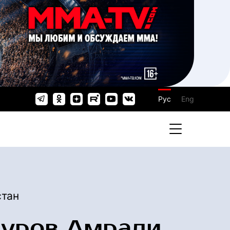
Рус
Eng
тан
уров Амрали