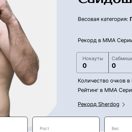
Весовая категория:
Рекорд в ММА Сери
Нокауты
Сабмиш
0
0
Количество очков 
Рейтинг в ММА Сер
Рекорд Sherdog
Рост
Вес