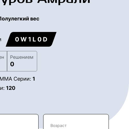
Полулегкий вес
0 W 1 L 0 D
и
ен
Решением
0
в ММА Серии:
1
ии:
120
Возраст