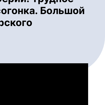
согонка. Большой
рского