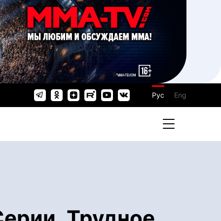
Рус
Eng
рии. Трудное