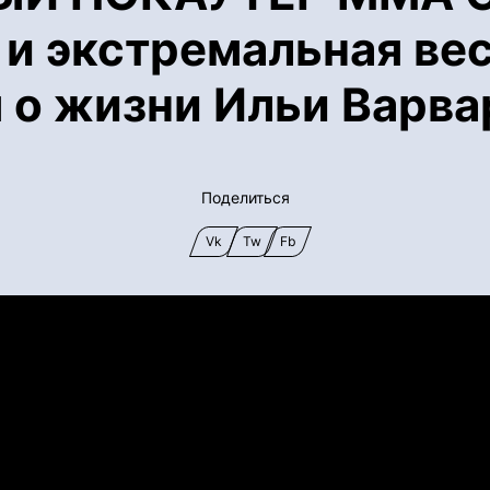
 и экстремальная ве
 о жизни Ильи Варва
Поделиться
Vk
Tw
Fb