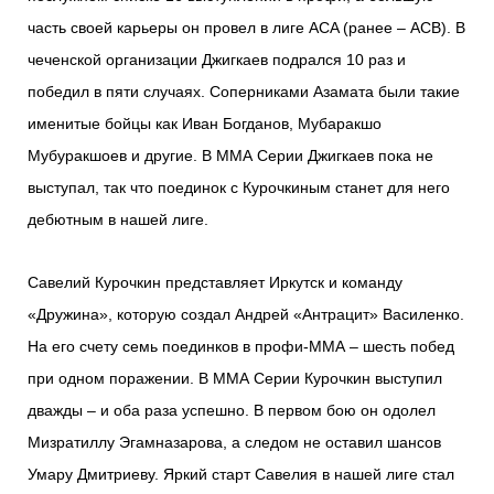
часть своей карьеры он провел в лиге ACA (ранее – ACB). В
чеченской организации Джигкаев подрался 10 раз и
победил в пяти случаях. Соперниками Азамата были такие
именитые бойцы как Иван Богданов, Мубаракшо
Мубуракшоев и другие. В ММА Серии Джигкаев пока не
выступал, так что поединок с Курочкиным станет для него
дебютным в нашей лиге.
Савелий Курочкин представляет Иркутск и команду
«Дружина», которую создал Андрей «Антрацит» Василенко.
На его счету семь поединков в профи-ММА – шесть побед
при одном поражении. В ММА Серии Курочкин выступил
дважды – и оба раза успешно. В первом бою он одолел
Мизратиллу Эгамназарова, а следом не оставил шансов
Умару Дмитриеву. Яркий старт Савелия в нашей лиге стал