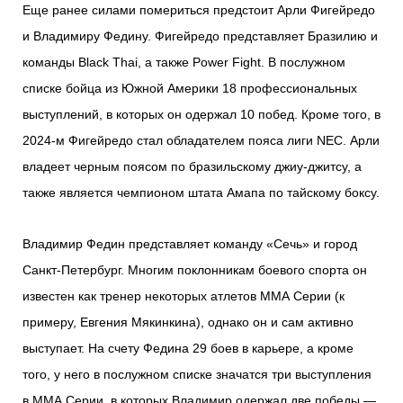
Еще ранее силами помериться предстоит Арли Фигейредо
и Владимиру Федину. Фигейредо представляет Бразилию и
команды Black Thai, а также Power Fight. В послужном
списке бойца из Южной Америки 18 профессиональных
выступлений, в которых он одержал 10 побед. Кроме того, в
2024-м Фигейредо стал обладателем пояса лиги NEC. Арли
владеет черным поясом по бразильскому джиу-джитсу, а
также является чемпионом штата Амапа по тайскому боксу.
Владимир Федин представляет команду «Сечь» и город
Санкт-Петербург. Многим поклонникам боевого спорта он
известен как тренер некоторых атлетов ММА Серии (к
примеру, Евгения Мякинкина), однако он и сам активно
выступает. На счету Федина 29 боев в карьере, а кроме
того, у него в послужном списке значатся три выступления
в ММА Серии, в которых Владимир одержал две победы —