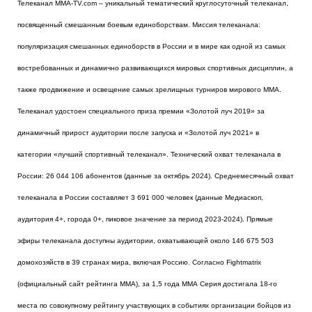
Телеканал MMA-TV.com – уникальный тематический круглосуточный телеканал,
посвященный смешанным боевым единоборствам. Миссия телеканала:
популяризация смешанных единоборств в России и в мире как одной из самых
востребованных и динамично развивающихся мировых спортивных дисциплин, а
также продвижение и освещение самых зрелищных турниров мирового MMA.
Телеканал удостоен специального приза премии «Золотой луч 2019» за
динамичный прирост аудитории после запуска и «Золотой луч 2021» в
категории «лучший спортивный телеканал». Технический охват телеканала в
России: 26 044 106 абонентов (данные за октябрь 2024). Среднемесячный охват
телеканала в России составляет 3 691 000 человек (данные Медиаскоп,
аудитория 4+, города 0+, пиковое значение за период 2023-2024). Прямые
эфиры телеканала доступны аудитории, охватывающей около 146 675 503
домохозяйств в 39 странах мира, включая Россию. Согласно Fightmatrix
(официальный сайт рейтинга MMA), за 1,5 года ММА Серия достигала 18-го
места по совокупному рейтингу участвующих в событиях организации бойцов из