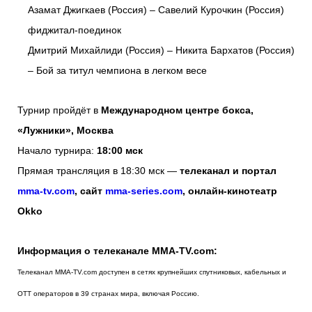
Азамат Джигкаев (Россия) – Савелий Курочкин (Россия)
фиджитал-поединок
Дмитрий Михайлиди (Россия) – Никита Бархатов (Россия)
– Бой за титул чемпиона в легком весе
Турнир пройдёт в
Международном центре бокса,
«Лужники», Москва
Начало турнира:
18:00 мск
Прямая трансляция в 18:30 мск —
телеканал и портал
mma
-
tv
.com
, сайт
mma-series.com
, онлайн-кинотеатр
Okko
Информация о телеканале MMA-TV.com:
Телеканал MMA-TV.com доступен в сетях крупнейших спутниковых, кабельных и
ОТТ операторов в 39 странах мира, включая Россию.