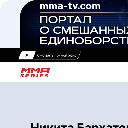
Смотреть прямой эфир
Никита Бархато