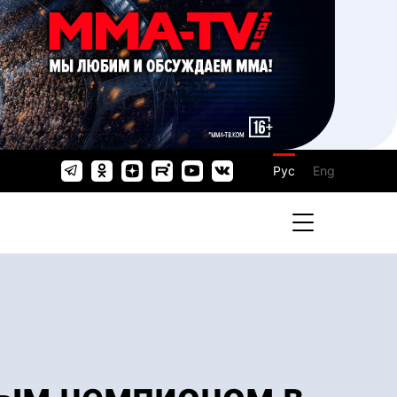
Рус
Eng
ным чемпионом в