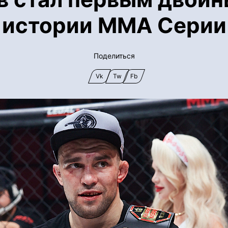
истории ММА Серии
Поделиться
Vk
Tw
Fb