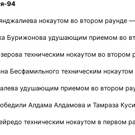
ия-94
янджалиева нокаутом во втором раунде — 
ка Бурижонова удушающим приемом во вт
зерова техническим нокаутом во втором р
а Бесфамильного техническим нокаутом в
халева удушающим приемом во втором рау
победили Алдама Алдамова и Тамраза Куси
йредо техническим нокаутом в первом ра