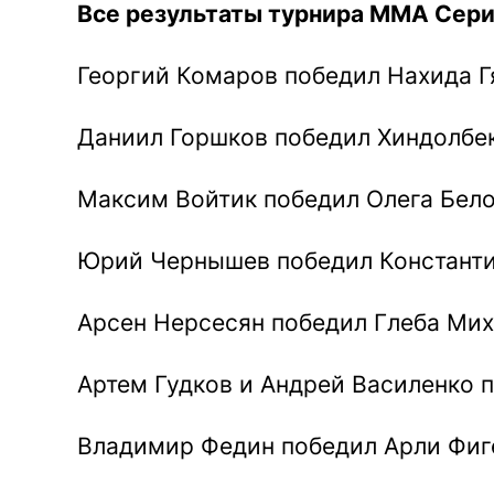
Все результаты турнира ММА Сер
Георгий Комаров победил Нахида Г
Даниил Горшков победил Хиндолбе
Максим Войтик победил Олега Бело
Юрий Чернышев победил Константин
Арсен Нерсесян победил Глеба Ми
Артем Гудков и Андрей Василенко 
Владимир Федин победил Арли Фиге